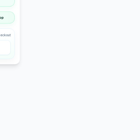
pp
heckout