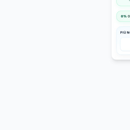
0%
0
PIÙ 