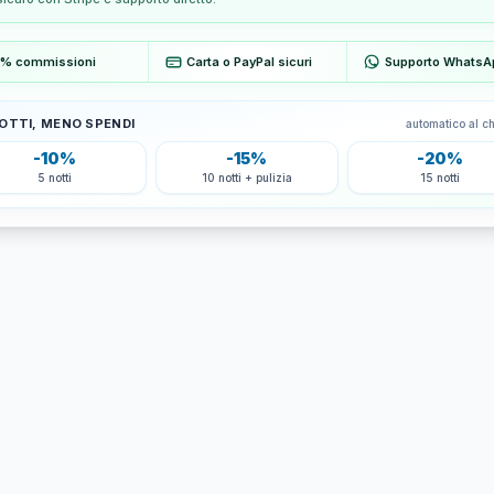
% commissioni
Carta o PayPal sicuri
Supporto WhatsA
NOTTI, MENO SPENDI
automatico al c
-10%
-15%
-20%
5 notti
10 notti + pulizia
15 notti