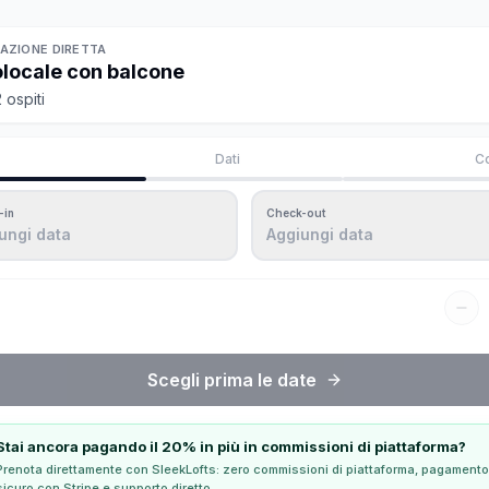
AZIONE DIRETTA
locale con balcone
 ospiti
Dati
C
-in
Check-out
ungi data
Aggiungi data
Scegli prima le date
Stai ancora pagando il 20% in più in commissioni di piattaforma?
Prenota direttamente con SleekLofts: zero commissioni di piattaforma, pagamento
sicuro con Stripe e supporto diretto.