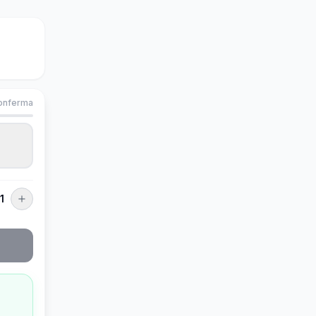
onferma
1